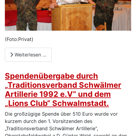
(Foto:Privat)
Weiterlesen …
Spendenübergabe durch
„Traditionsverband Schwälmer
Artillerie 1992 e.V“ und dem
„Lions Club“ Schwalmstadt.
Die großzügige Spende über 510 Euro wurde vor
kurzem durch den 1. Vorsitzenden des
„Traditionsverband Schwälmer Artillerie“,
Oberstabsfeldwebel a.D. Günter Wald, sowohl an den