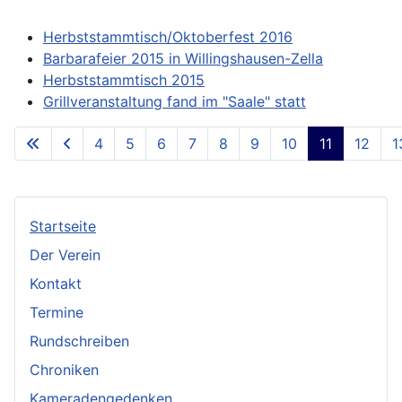
Herbststammtisch/Oktoberfest 2016
Barbarafeier 2015 in Willingshausen-Zella
Herbststammtisch 2015
Grillveranstaltung fand im "Saale" statt
4
5
6
7
8
9
10
11
12
1
Seite 11 von 13
Startseite
Der Verein
Kontakt
Termine
Rundschreiben
Chroniken
Kameradengedenken