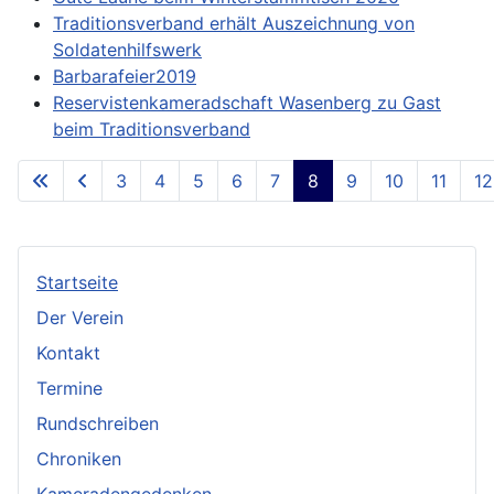
Traditionsverband erhält Auszeichnung von
Soldatenhilfswerk
Barbarafeier2019
Reservistenkameradschaft Wasenberg zu Gast
beim Traditionsverband
3
4
5
6
7
8
9
10
11
12
Seite 8 von 13
Startseite
Der Verein
Kontakt
Termine
Rundschreiben
Chroniken