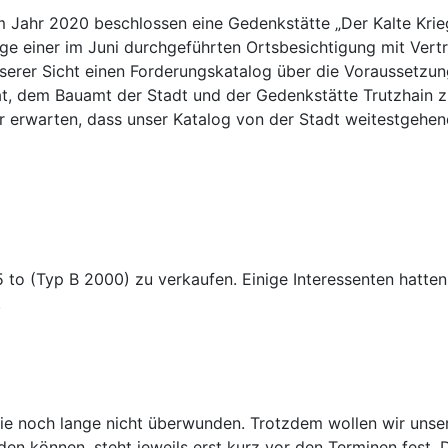
ahr 2020 beschlossen eine Gedenkstätte „Der Kalte Krieg
ge einer im Juni durchgeführten Ortsbesichtigung mit Vert
nserer Sicht einen Forderungskatalog über die Voraussetzu
t, dem Bauamt der Stadt und der Gedenkstätte Trutzhain z
ir erwarten, dass unser Katalog von der Stadt weitestgehen
o (Typ B 2000) zu verkaufen. Einige Interessenten hatten 
.
ie noch lange nicht überwunden. Trotzdem wollen wir unser
en können, steht jeweils erst kurz vor den Terminen fest. 